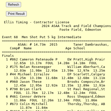
 Ellis Timing - Contractor License                     
                    2024 ASAA Track and Field Champions
                             Foote Field, Edmonton     
Event 68  Men Shot Put 5 kg Intermediate

=======================================================
        ASAA: # 14.73m  2015        Taner Dambrauskas, 
    Comp#  Name                 Age School             
=======================================================
Finals                                                 
  1 #862 Cameron Patenaude P     EW Pratt,High Prair   
      12.65m  13.17m  FOUL  14.28m  14.18m  FOUL       
  2 #175 Nolan Rosenegger        William Aberhart,Ca   
      12.03m  11.98m  12.95m  13.59m  12.97m  13.25m   
  3 #44 Michael Izrailov         EP Scarlett,Calgary   
      13.25m  13.19m  11.68m  12.48m  12.68m  13.11m   
  4 #960 Jason These             Brooks Composite,Br   
      12.45m  12.95m  12.92m  12.35m  12.89m  12.91m   
  5 #798 Brian Clark             St Paul Regional,St   
      FOUL  11.76m  12.17m  12.48m  12.24m  FOUL       
  6 #461 Connor deVere           Ross Sheppard,Edmon   
      11.86m  FOUL  12.26m  12.34m  FOUL  11.86m       
  7 #673 Colin Mitchell          Thorsby,Thorsby, AB   
         11.87m  11.84m                                