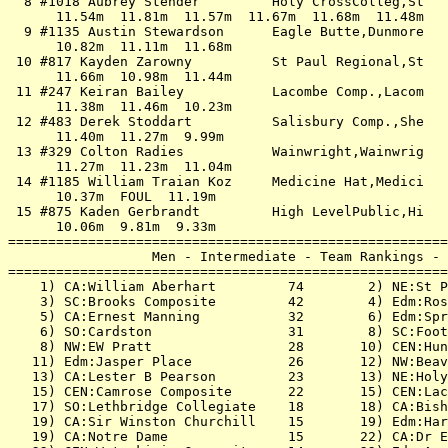
  8 #1018 Aubrey Stender         Holy CrossColleg,St   
      11.54m  11.81m  11.57m  11.67m  11.68m  11.48m   
  9 #1135 Austin Stewardson      Eagle Butte,Dunmore   
      10.82m  11.11m  11.68m                           
 10 #817 Kayden Zarowny          St Paul Regional,St   
      11.66m  10.98m  11.44m                           
 11 #247 Keiran Bailey           Lacombe Comp.,Lacom   
      11.38m  11.46m  10.23m                           
 12 #483 Derek Stoddart          Salisbury Comp.,She   
      11.40m  11.27m  9.99m                            
 13 #329 Colton Radies           Wainwright,Wainwrig   
      11.27m  11.23m  11.04m                           
 14 #1185 William Traian Koz     Medicine Hat,Medici   
      10.37m  FOUL  11.19m                             
 15 #875 Kaden Gerbrandt         High LevelPublic,Hi   
      10.06m  9.81m  9.33m                             
=======================================================
                  Men - Intermediate - Team Rankings - 
=======================================================
    1) CA:William Aberhart         74        2) NE:St P
    3) SC:Brooks Composite         42        4) Edm:Ros
    5) CA:Ernest Manning           32        6) Edm:Spr
    6) SO:Cardston                 31        8) SC:Foot
    8) NW:EW Pratt                 28       10) CEN:Hun
   11) Edm:Jasper Place            26       12) NW:Beav
   13) CA:Lester B Pearson         23       13) NE:Holy
   15) CEN:Camrose Composite       22       15) CEN:Lac
   17) SO:Lethbridge Collegiate    18       18) CA:Bish
   19) CA:Sir Winston Churchill    15       19) Edm:Har
   19) CA:Notre Dame               15       22) CA:Dr E