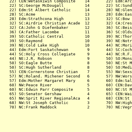
   22) CEN:Wetaskiwin Composite    14       22) Edm:Arc
   22) SC:George McDougall         14       22) SC:Sund
   22) Edm:St Albert Catholic      14       28) NE:Glen
   28) SC:Acme                     13       28) Edm:Eas
   28) Edm:Strathcona High         13       32) SC:Bow 
   32) SC:Airdrie Christian Acade  12       32) CA:Cres
   32) CA:John G Diefenbaker       12       36) SC:Beis
   36) CA:Father Lacombe           11       36) SC:Olds
   39) SO:Catholic Central         10       39) NC:Thor
   39) SO:Raymond                  10       39) NE:Notr
   39) NE:Cold Lake High           10       44) NC:Mori
   44) Edm:Fort Saskatchewan        9       44) SC:Coch
   44) SC:Holy Cross Collegiate     9       44) NC:R.F.
   44) NE:J.R. Robson               9       50) SO:Mons
   50) SO:Eagle Butte               8       50) NE:St M
   50) SC:Hugh Sutherland           8       50) SO:Medi
   55) CEN:Cornerstone Christian    7       55) NW:Sexs
   57) NC:Roland. Michener Second   6       57) NW:Wors
   57) Edm:Mother Margaret Mary     6       60) Edm:Sal
   60) NW:Peace River               5       60) CEN:Dav
   60) NC:Edwin Parr Composite      5       60) NC:St M
   65) SO:Senator Gershaw           4       65) CEN:Wai
   65) NW:Sprit River RegionalAca   4       68) CEN:St 
   68) NW:St Joseph Catholic        3       70) NW:High