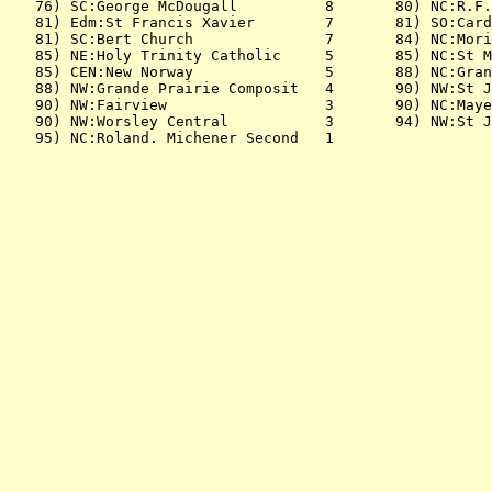
   76) SC:George McDougall          8       80) NC:R.F.
   81) Edm:St Francis Xavier        7       81) SO:Card
   81) SC:Bert Church               7       84) NC:Mori
   85) NE:Holy Trinity Catholic     5       85) NC:St M
   85) CEN:New Norway               5       88) NC:Gran
   88) NW:Grande Prairie Composit   4       90) NW:St J
   90) NW:Fairview                  3       90) NC:Maye
   90) NW:Worsley Central           3       94) NW:St J