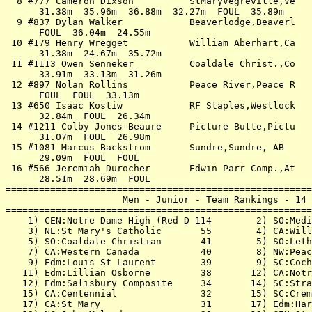
  8 #777 Cameron Dixson          StMaryVegreville,Ve   
      31.38m  35.96m  36.88m  32.27m  FOUL  35.89m     
  9 #837 Dylan Walker            Beaverlodge,Beaverl   
      FOUL  36.04m  24.55m                             
 10 #179 Henry Wregget           William Aberhart,Ca   
      31.38m  24.67m  35.72m                           
 11 #1113 Owen Senneker          Coaldale Christ.,Co   
      33.91m  33.13m  31.26m                           
 12 #897 Nolan Rollins           Peace River,Peace R   
      FOUL  FOUL  33.13m                               
 13 #650 Isaac Kostiw            RF Staples,Westlock   
      32.84m  FOUL  26.34m                             
 14 #1211 Colby Jones-Beaure     Picture Butte,Pictu   
      31.07m  FOUL  26.98m                             
 15 #1081 Marcus Backstrom       Sundre,Sundre, AB     
      29.09m  FOUL  FOUL                               
 16 #566 Jeremiah Durocher       Edwin Parr Comp.,At   
      28.51m  28.69m  FOUL                             
=======================================================
                     Men - Junior - Team Rankings - 14 
=======================================================
    1) CEN:Notre Dame High (Red D 114        2) SO:Medi
    3) NE:St Mary's Catholic       55        4) CA:Will
    5) SO:Coaldale Christian       41        5) SO:Leth
    7) CA:Western Canada           40        8) NW:Peac
    9) Edm:Louis St Laurent        39        9) SC:Coch
   11) Edm:Lillian Osborne         38       12) CA:Notr
   12) Edm:Salisbury Composite     34       14) SC:Stra
   15) CA:Centennial               32       15) SC:Crem
   17) CA:St Mary                  31       17) Edm:Har