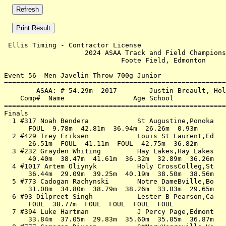
 Ellis Timing - Contractor License                     
                    2024 ASAA Track and Field Champions
                             Foote Field, Edmonton     
Event 56  Men Javelin Throw 700g Junior

=======================================================
        ASAA: # 54.29m  2017        Justin Breault, Hol
    Comp#  Name                 Age School             
=======================================================
Finals                                                 
  1 #317 Noah Bendera            St Augustine,Ponoka   
      FOUL  9.78m  42.81m  36.94m  26.26m  0.93m       
  2 #429 Trey Eriksen            Louis St Laurent,Ed   
      26.51m  FOUL  41.11m  FOUL  42.75m  36.82m       
  3 #232 Grayden Whiting         Hay Lakes,Hay Lakes   
      40.40m  38.47m  41.61m  36.32m  32.89m  36.26m   
  4 #1017 Artem Oliynyk          Holy CrossColleg,St   
      36.44m  29.09m  39.25m  40.19m  38.50m  38.56m   
  5 #773 Cadogan Rachynski       Notre DameBville,Bo   
      31.08m  34.80m  38.79m  38.26m  33.03m  29.65m   
  6 #93 Dilpreet Singh           Lester B Pearson,Ca   
      FOUL  38.77m  FOUL  FOUL  FOUL  FOUL             
  7 #394 Luke Hartman            J Percy Page,Edmont   
      33.84m  37.05m  29.83m  35.60m  35.05m  36.87m   