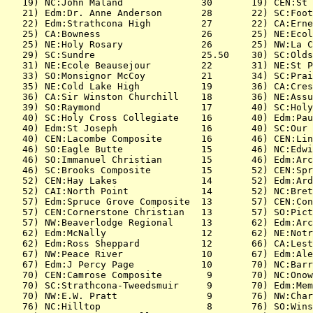
   19) NC:John Maland              30       19) CEN:St 
   21) Edm:Dr. Anne Anderson       28       22) SC:Foot
   22) Edm:Strathcona High         27       22) CA:Erne
   25) CA:Bowness                  26       25) NE:Ecol
   25) NE:Holy Rosary              26       25) NW:La C
   29) SC:Sundre                   25.50    30) SC:Olds
   31) NE:Ecole Beausejour         22       31) NE:St P
   33) SO:Monsignor McCoy          21       34) SC:Prai
   35) NE:Cold Lake High           19       36) CA:Cres
   36) CA:Sir Winston Churchill    18       36) NE:Assu
   39) SO:Raymond                  17       40) SC:Holy
   40) SC:Holy Cross Collegiate    16       40) Edm:Pau
   40) Edm:St Joseph               16       40) SC:Our 
   40) CEN:Lacombe Composite       16       46) CEN:Lin
   46) SO:Eagle Butte              15       46) NC:Edwi
   46) SO:Immanuel Christian       15       46) Edm:Arc
   46) SC:Brooks Composite         15       52) CEN:Spr
   52) CEN:Hay Lakes               14       52) Edm:Ard
   52) CAI:North Point             14       52) NC:Bret
   57) Edm:Spruce Grove Composite  13       57) CEN:Con
   57) CEN:Cornerstone Christian   13       57) SO:Pict
   57) NW:Beaverlodge Regional     13       62) Edm:Arc
   62) Edm:McNally                 12       62) NE:Notr
   62) Edm:Ross Sheppard           12       66) CA:Lest
   67) NW:Peace River              10       67) Edm:Ale
   67) Edm:J Percy Page            10       70) NC:Barr
   70) CEN:Camrose Composite        9       70) NC:Onow
   70) SC:Strathcona-Tweedsmuir     9       70) Edm:Mem
   70) NW:E.W. Pratt                9       76) NW:Char
   76) NC:Hilltop                   8       76) SO:Wins