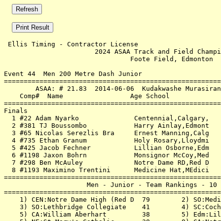
 Ellis Timing - Contractor License                     
                       2024 ASAA Track and Field Champi
                                Foote Field, Edmonton  
Event 44  Men 200 Metre Dash Junior

=======================================================
        ASAA: # 21.83  2014-06-06  Kudakwashe Murasiran
    Comp#  Name                 Age School             
=======================================================
Finals                                                 
  1 #22 Adam Nyarko              Centennial,Calgary,   
  2 #381 TJ Boussombo            Harry Ainlay,Edmont   
  3 #65 Nicolas Serezlis Bra     Ernest Manning,Calg   
  4 #735 Ethan Granum            Holy Rosary,Lloydmi   
  5 #425 Jacob Fechner           Lillian Osborne,Edm   
  6 #1198 Jaxon Bohrn            Monsignor McCoy,Med   
  7 #298 Ben McAuley             Notre Dame RD,Red D   
  8 #1193 Maximino Trentini      Medicine Hat,MEdici   
=======================================================
                     Men - Junior - Team Rankings - 10 
=======================================================
    1) CEN:Notre Dame High (Red D  79        2) SO:Medi
    3) SO:Lethbridge Collegiate    41        4) SC:Coch
    5) CA:William Aberhart         38        5) Edm:Lil