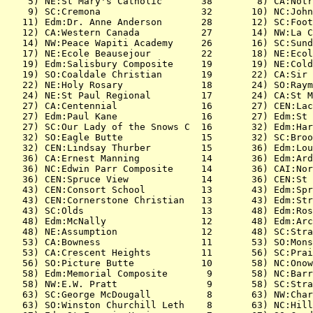
    5) NE:St Mary's Catholic       38        8) CA:Notr
    9) SC:Cremona                  32       10) NC:John
   11) Edm:Dr. Anne Anderson       28       12) SC:Foot
   12) CA:Western Canada           27       14) NW:La C
   14) NW:Peace Wapiti Academy     26       16) SC:Sund
   17) NE:Ecole Beausejour         22       18) NE:Ecol
   19) Edm:Salisbury Composite     19       19) NE:Cold
   19) SO:Coaldale Christian       19       22) CA:Sir 
   22) NE:Holy Rosary              18       24) SO:Raym
   24) NE:St Paul Regional         17       24) CA:St M
   27) CA:Centennial               16       27) CEN:Lac
   27) Edm:Paul Kane               16       27) Edm:St 
   27) SC:Our Lady of the Snows C  16       32) Edm:Har
   32) SO:Eagle Butte              15       32) SC:Broo
   32) CEN:Lindsay Thurber         15       36) Edm:Lou
   36) CA:Ernest Manning           14       36) Edm:Ard
   36) NC:Edwin Parr Composite     14       36) CAI:Nor
   36) CEN:Spruce View             14       36) CEN:St 
   43) CEN:Consort School          13       43) Edm:Spr
   43) CEN:Cornerstone Christian   13       43) Edm:Str
   43) SC:Olds                     13       48) Edm:Ros
   48) Edm:McNally                 12       48) Edm:Arc
   48) NE:Assumption               12       48) SC:Stra
   53) CA:Bowness                  11       53) SO:Mons
   53) CA:Crescent Heights         11       56) SC:Prai
   56) SO:Picture Butte            10       58) NC:Onow
   58) Edm:Memorial Composite       9       58) NC:Barr
   58) NW:E.W. Pratt                9       58) SC:Stra
   63) SC:George McDougall          8       63) NW:Char
   63) SO:Winston Churchill Leth    8       63) NC:Hill