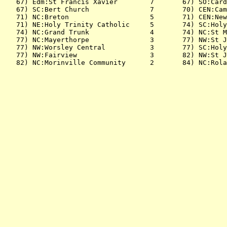
   67) Edm:St Francis Xavier        7       67) SO:Card
   67) SC:Bert Church               7       70) CEN:Cam
   71) NC:Breton                    5       71) CEN:New
   71) NE:Holy Trinity Catholic     5       74) SC:Holy
   74) NC:Grand Trunk               4       74) NC:St M
   77) NC:Mayerthorpe               3       77) NW:St J
   77) NW:Worsley Central           3       77) SC:Holy
   77) NW:Fairview                  3       82) NW:St J