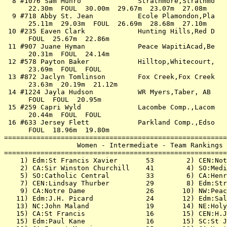
  8 #1076 Sam Munro              Strathmore,Strathmo   
      22.30m  FOUL  30.00m  29.67m  23.07m  27.08m     
  9 #718 Abby St. Jean           Ecole Plamondon,Pla   
      25.11m  29.03m  FOUL  26.69m  28.68m  27.10m     
 10 #235 Eaven Clark             Hunting Hills,Red D   
      FOUL  25.67m  22.86m                             
 11 #907 Juane Hyman             Peace WapitiAcad,Be   
      20.31m  FOUL  24.14m                             
 12 #578 Payton Baker            Hilltop,Whitecourt,   
      23.69m  FOUL  FOUL                               
 13 #872 Jaclyn Tomlinson        Fox Creek,Fox Creek   
      23.63m  20.19m  21.12m                           
 14 #1224 Jayla Hudson           WR Myers,Taber, AB    
      FOUL  FOUL  20.95m                               
 15 #259 Capri Wyld              Lacombe Comp.,Lacom   
      20.44m  FOUL  FOUL                               
 16 #633 Jersey Flett            Parkland Comp.,Edso   
      FOUL  18.96m  19.80m                             
=======================================================
                  Women - Intermediate - Team Rankings 
=======================================================
    1) Edm:St Francis Xavier       53        2) CEN:Not
    2) CA:Sir Winston Churchill    41        4) SO:Medi
    5) SO:Catholic Central         33        6) CA:Henr
    7) CEN:Lindsay Thurber         29        8) Edm:Str
    9) CA:Notre Dame               26       10) NW:Peac
   11) Edm:J.H. Picard             24       12) Edm:Sal
   13) NC:John Maland              19       14) NE:Holy
   15) CA:St Francis               16       15) CEN:H.J
   15) Edm:Paul Kane               16       15) SC:St J