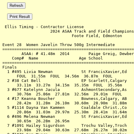
 Ellis Timing - Contractor License                     
                    2024 ASAA Track and Field Champions
                             Foote Field, Edmonton     
Event 28  Women Javelin Throw 500g Intermediate

=======================================================
        ASAA: # 41.48m  2014        Paige Greig, Dewber
    Comp#  Name                 Age School             
=======================================================
Finals                                                 
  1 #495 Livia Newman            St FrancisXavier,Ed   
      FOUL  31.55m  FOUL  34.56m  36.87m  FOUL         
  2 #38 Cat Bell                 EP Scarlett,Calgary   
      33.11m  33.27m  34.15m  35.35m  FOUL  35.56m     
  3 #677 Katelynn Jacula         AshmontSecondary,As   
      30.76m  25.86m  27.81m  32.56m  29.01m  FOUL     
  4 #17 Keanna Boucher           Bowness,Calgary, AB   
      28.42m  31.28m  26.10m  30.60m  28.90m  31.88m   
  5 #1114 Dayna Van Kammen       Coaldale Christ.,Co   
      20.86m  31.03m  29.97m  25.30m  28.41m  31.64m   
  6 #496 Melena Newman           St FrancisXavier,Ed   
      30.65m  26.28m  26.95m                           
  7 #1091 Hailey Sigurdson       Trochu Valley,Troch   
      23.98m  29.04m  30.63m  27.68m  26.27m  30.02m   