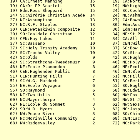
   19) CA:Ernest Manning           15       19) CA:Nort
   19) CA:Dr EP Scarlett           15       19) NW:High
   19) Edm:Ross Sheppard           15       24) SC:Coch
   24) SC:Airdrie Christian Acade  14       24) NE:Ashm
   27) NE:Assumption               13       27) CA:Bown
   27) NC:R.F. Staples             13       30) Edm:Aus
   30) CEN:Wetaskiwin Composite    12       30) Edm:Har
   30) SO:Coaldale Christian       12       34) NE:St P
   34) CEN:Hay Lakes               11       34) CA:All 
   37) SC:Bassano                  10       37) CEN:Wil
   37) SC:Holy Trinity Academy     10       37) SC:Bow 
   37) SC:Trochu Valley            10       42) SC:Stra
   42) SC:Olds                      9       42) SC:Hugh
   42) SC:Strathcona-Tweedsmuir     9       46) NE:Holy
   46) NE:Ecole Plamondon           8       46) NE:Ecol
   46) CEN:Hughenden Public         8       46) CEN:Ble
   51) CEN:Hunting Hills            7       51) NC:Hill
   51) SC:W.G. Murdoch              7       51) SC:Bert
   55) NE:Ecole Voyageur            6       55) SO:Eagl
   55) SO:Raymond                   6       58) NC:Edwi
   58) NE:Two Hills                 5       60) NW:Fox 
   60) NC:Mayerthorpe               4       62) NW:St J
   62) NE:Ecole du Sommet           3       62) NW:Sexs
   62) SO:W.R. Myers                3       62) NC:Jasp
   62) NW:Peace River               3       68) SO:Chin
   68) NC:Morinville Community      2       68) CEN:Lac