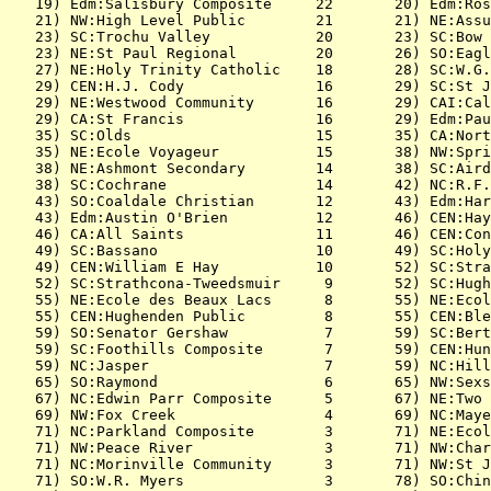
   19) Edm:Salisbury Composite     22       20) Edm:Ros
   21) NW:High Level Public        21       21) NE:Assu
   23) SC:Trochu Valley            20       23) SC:Bow 
   23) NE:St Paul Regional         20       26) SO:Eagl
   27) NE:Holy Trinity Catholic    18       28) SC:W.G.
   29) CEN:H.J. Cody               16       29) SC:St J
   29) NE:Westwood Community       16       29) CAI:Cal
   29) CA:St Francis               16       29) Edm:Pau
   35) SC:Olds                     15       35) CA:Nort
   35) NE:Ecole Voyageur           15       38) NW:Spri
   38) NE:Ashmont Secondary        14       38) SC:Aird
   38) SC:Cochrane                 14       42) NC:R.F.
   43) SO:Coaldale Christian       12       43) Edm:Har
   43) Edm:Austin O'Brien          12       46) CEN:Hay
   46) CA:All Saints               11       46) CEN:Con
   49) SC:Bassano                  10       49) SC:Holy
   49) CEN:William E Hay           10       52) SC:Stra
   52) SC:Strathcona-Tweedsmuir     9       52) SC:Hugh
   55) NE:Ecole des Beaux Lacs      8       55) NE:Ecol
   55) CEN:Hughenden Public         8       55) CEN:Ble
   59) SO:Senator Gershaw           7       59) SC:Bert
   59) SC:Foothills Composite       7       59) CEN:Hun
   59) NC:Jasper                    7       59) NC:Hill
   65) SO:Raymond                   6       65) NW:Sexs
   67) NC:Edwin Parr Composite      5       67) NE:Two 
   69) NW:Fox Creek                 4       69) NC:Maye
   71) NC:Parkland Composite        3       71) NE:Ecol
   71) NW:Peace River               3       71) NW:Char
   71) NC:Morinville Community      3       71) NW:St J
   71) SO:W.R. Myers                3       78) SO:Chin