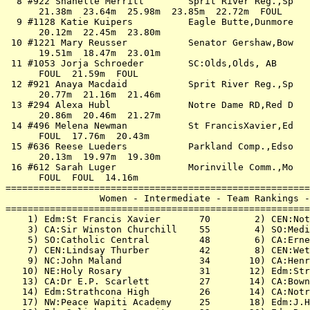
  8 #922 Shanelle Merritt        Sprit River Reg.,Sp   
      21.38m  23.64m  25.98m  23.85m  22.72m  FOUL     
  9 #1128 Katie Kuipers          Eagle Butte,Dunmore   
      20.12m  22.45m  23.80m                           
 10 #1221 Mary Reusser           Senator Gershaw,Bow   
      19.51m  18.47m  23.01m                           
 11 #1053 Jorja Schroeder        SC:Olds,Olds, AB      
      FOUL  21.59m  FOUL                               
 12 #921 Anaya Macdaid           Sprit River Reg.,Sp   
      20.77m  21.16m  21.46m                           
 13 #294 Alexa Hubl              Notre Dame RD,Red D   
      20.86m  20.46m  21.27m                           
 14 #496 Melena Newman           St FrancisXavier,Ed   
      FOUL  17.76m  20.43m                             
 15 #636 Reese Lueders           Parkland Comp.,Edso   
      20.13m  19.97m  19.30m                           
 16 #612 Sarah Luger             Morinville Comm.,Mo   
      FOUL  FOUL  14.16m                               
=======================================================
                 Women - Intermediate - Team Rankings -
=======================================================
    1) Edm:St Francis Xavier       70        2) CEN:Not
    3) CA:Sir Winston Churchill    55        4) SO:Medi
    5) SO:Catholic Central         48        6) CA:Erne
    7) CEN:Lindsay Thurber         42        8) CEN:Wet
    9) NC:John Maland              34       10) CA:Henr
   10) NE:Holy Rosary              31       12) Edm:Str
   13) CA:Dr E.P. Scarlett         27       14) CA:Bown
   14) Edm:Strathcona High         26       14) CA:Notr
   17) NW:Peace Wapiti Academy     25       18) Edm:J.H