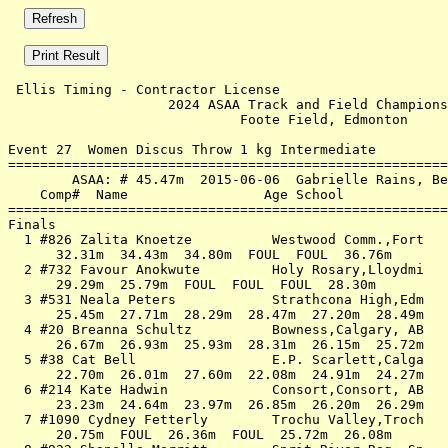
 Ellis Timing - Contractor License                     
                    2024 ASAA Track and Field Champions
                             Foote Field, Edmonton     
Event 27  Women Discus Throw 1 kg Intermediate

=======================================================
        ASAA: # 45.47m  2015-06-06  Gabrielle Rains, Be
    Comp#  Name                 Age School             
=======================================================
Finals                                                 
  1 #826 Zalita Knoetze          Westwood Comm.,Fort   
      32.31m  34.43m  34.80m  FOUL  FOUL  36.76m       
  2 #732 Favour Anokwute         Holy Rosary,Lloydmi   
      29.29m  25.79m  FOUL  FOUL  FOUL  28.30m         
  3 #531 Neala Peters            Strathcona High,Edm   
      25.45m  27.71m  28.29m  28.47m  27.20m  28.49m   
  4 #20 Breanna Schultz          Bowness,Calgary, AB   
      26.67m  26.93m  25.93m  28.31m  26.15m  25.72m   
  5 #38 Cat Bell                 E.P. Scarlett,Calga   
      22.70m  26.01m  27.60m  22.08m  24.91m  24.27m   
  6 #214 Kate Hadwin             Consort,Consort, AB   
      23.23m  24.64m  23.97m  26.85m  26.20m  26.29m   
  7 #1090 Cydney Fetterly        Trochu Valley,Troch   
      20.75m  FOUL  26.36m  FOUL  25.72m  26.08m       